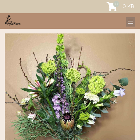
0
0
KR.