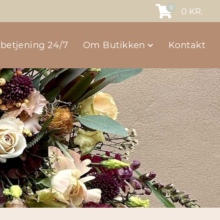
0
0
KR.
vbetjening 24/7
Om Butikken
Kontakt