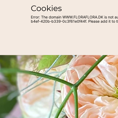
Cookies
Error: The domain WWW.FLORAFLORA.DK is not aut
b4ef-420b-b339-0c3f61e0f44f. Please add it to t