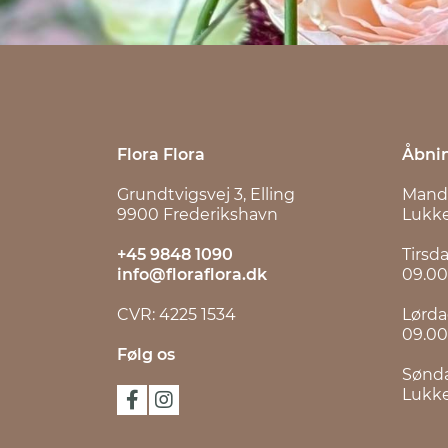
Flora Flora
Åbnin
Grundtvigsvej 3, Elling
Mand
9900 Frederikshavn
Lukk
+45 9848 1090
Tirsd
info@floraflora.dk
09.00
CVR: 4225 1534
Lørda
09.00
Følg os
Sønda
Lukk