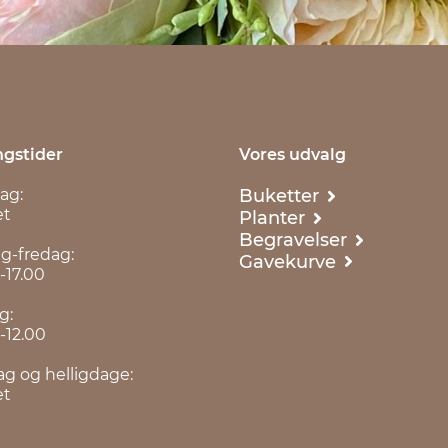
gstider
Vores udvalg
Buketter
ag:
et
Planter
Begravelser
ag-fredag:
Gavekurve
-17.00
g:
-12.00
g og helligdage:
et