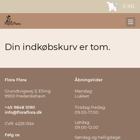
0
0
KR.
Din indkøbskurv er tom.
Flora Flora
Åbningstider
Grundtvigsvej 3, Elling
Mandag:
9900 Frederikshavn
Lukket
+45 9848 1090
Tirsdag-fredag:
info@floraflora.dk
09.00-17.00
Lørdag:
CVR: 4225 1534
09.00-12.00
Følg os
Søndag og helligdage: